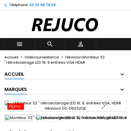
Téléphone:
03 20 08 76 56
Mes listes d'envies
((title))
Connexion
Vous devez être connecté pour ajouter des produits à votr
((label))
d'envies.
add_circle_outline
Créer une n



((cancelText))
((l
Accueil
Vidéosurveillance
Hikvision Moniteur 32
((cancelText))
((cr
''rétroéclairage LED 16: 9 entrées VGA HDMI
ACCUEIL
MARQUES
Promo !