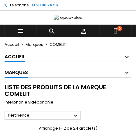
Téléphone:
03 20 08 76 56
×
×
×
×
Mes listes d'envies
((modalTitle))
((title))
Connexion
((confirmMessage))
Vous devez être connecté pour ajouter des produits
0
((label))



à votre liste d'envies.
add_circle_outline
Créer une nouvelle liste
Accueil
Marques
COMELIT
((cancelText))
((modalDeleteText))
((cancelText))
((loginText))
ACCUEIL
((cancelText))
((createText))
MARQUES
LISTE DES PRODUITS DE LA MARQUE
COMELIT
Interphonie vidéophonie

Pertinence
Affichage 1-12 de 24 article(s)