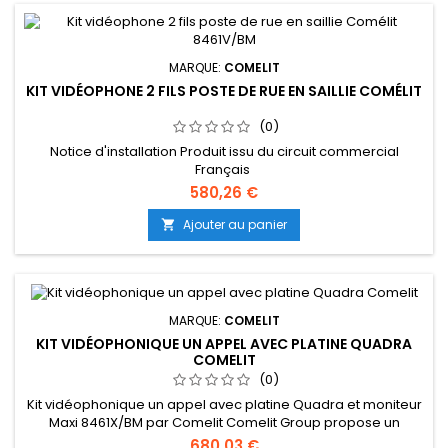
MARQUE:
COMELIT
KIT VIDÉOPHONE 2 FILS POSTE DE RUE EN SAILLIE COMÉLIT
(0)
Notice d'installation Produit issu du circuit commercial
Français
580,26 €
Ajouter au panier

MARQUE:
COMELIT
KIT VIDÉOPHONIQUE UN APPEL AVEC PLATINE QUADRA
COMELIT
(0)
Kit vidéophonique un appel avec platine Quadra et moniteur
Maxi 8461X/BM par Comelit Comelit Group propose un
ensemble comprenant tout le nécessaire pour l'installation
680,03 €