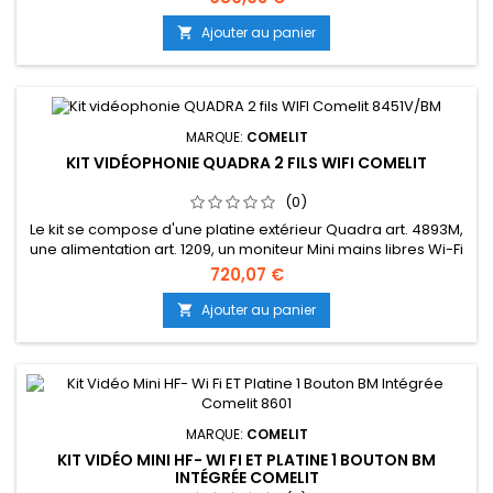
d'un kit vidéophonique. Une platine Quadra et un moniteur
Maxi 6801W/BM couleur mains libres ainsi que les
Ajouter au panier

accessoires de pose sont inclus dans ce pack. Ecran 7
pouces 16/9 Résolution...
MARQUE:
COMELIT
KIT VIDÉOPHONIE QUADRA 2 FILS WIFI COMELIT
(0)
Le kit se compose d'une platine extérieur Quadra art. 4893M,
une alimentation art. 1209, un moniteur Mini mains libres Wi-Fi
et boucle magnetique art. 6741W/BM et une borne de
720,07 €
terminaison de ligne art. 1216.Le kit est préprogrammé et prêt
à l'emploi. Produit issu du circuit commercial Français
Ajouter au panier

MARQUE:
COMELIT
KIT VIDÉO MINI HF- WI FI ET PLATINE 1 BOUTON BM
INTÉGRÉE COMELIT