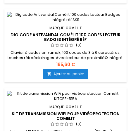
MARQUE:
COMELIT
DIGICODE ANTIVANDAL COMÉLIT 100 CODES LECTEUR
BADGES INTÉGRÉ RÉF
(0)
Clavier à codes en zamak, 100 codes de 3 à 6 caractères,
touches rétroéclairages. Avec lecteur de proximité© intégré.
500 badges, paramétrage par apprentissage . Relais
165,60 €
paramétrables en mode monostable 1 à 99 secondes ou
bistable. Gestion... Manuel Produit issu du circuit commercial
Ajouter au panier

Français
MARQUE:
COMELIT
KIT DE TRANSMISSION WIFI POUR VIDÉOPROTECTION
COMELIT
(0)