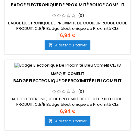
BADGE ELECTRONIQUE DE PROXIMITÉ ROUGE COMELIT
(0)
BADGE ÉLECTRONIQUE DE PROXIMITÉ DE COULEUR ROUGE CODE
PRODUIT: CLE/R Badge électronique de Proximité CLE
programmable avec les logiciels RÉSILIGHT, LAGUNE, RÉSIDOR
6,94 €
OU RÉSIPRO La programmation s'effectue à l'aide d'un
encodeur USB. - Format porte clé en matériau ABS Gravé.
Ajouter au panier

Dimensions : 41 x 35 x 4 mm. - 10 couleurs possibles par
appartement
MARQUE:
COMELIT
BADGE ELECTRONIQUE DE PROXIMITÉ BLEU COMELIT
(0)
BADGE ÉLECTRONIQUE DE PROXIMITÉ DE COULEUR BLEU CODE
PRODUIT: CLE/B Badge électronique de Proximité CLE
programmable avec les logiciels RÉSILIGHT, LAGUNE, RÉSIDOR
6,94 €
OU RÉSIPRO La programmation s'effectue à l'aide d'un
encodeur USB. - Format porte clé en matériau ABS Gravé.
Ajouter au panier

Dimensions : 41 x 35 x 4 mm. - 10 couleurs possibles par
appartement