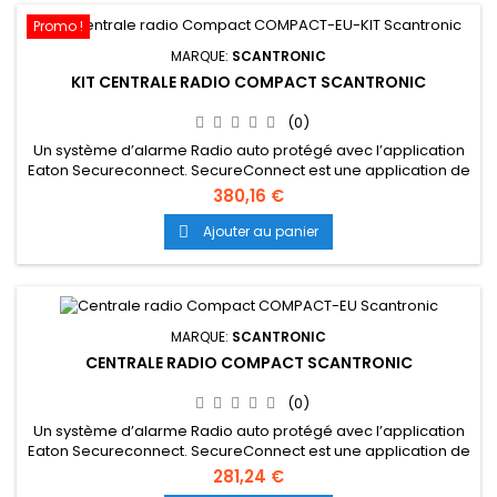
Promo !
MARQUE:
SCANTRONIC
KIT CENTRALE RADIO COMPACT SCANTRONIC
(0)
Un système d’alarme Radio auto protégé avec l’application
Eaton Secureconnect. SecureConnect est une application de
protection des biens et des personnes intelligente et
380,16 €
sécurisée contre les menaces numériques. Gérer au
quotidien ce qui vous est cher à l’aide de Compact et de
Ajouter au panier

l’application Eaton SecureConnect. COMPACT-EU-KIT
comprend: 1 x COMPACT-EU :...
MARQUE:
SCANTRONIC
CENTRALE RADIO COMPACT SCANTRONIC
(0)
Un système d’alarme Radio auto protégé avec l’application
Eaton Secureconnect. SecureConnect est une application de
protection des biens et des personnes intelligente et
281,24 €
sécurisée contre les menaces numériques. Gérer au