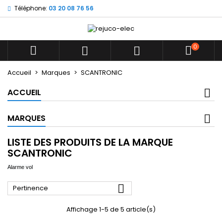
Téléphone:
03 20 08 76 56
×
×
×
×
Mes listes d'envies
((modalTitle))
((title))
Connexion
((confirmMessage))
Vous devez être connecté pour ajouter des produits
0
((label))



à votre liste d'envies.
add_circle_outline
Créer une nouvelle liste
Accueil
Marques
SCANTRONIC
((cancelText))
((modalDeleteText))
((cancelText))
((loginText))
ACCUEIL
((cancelText))
((createText))
MARQUES
LISTE DES PRODUITS DE LA MARQUE
SCANTRONIC
Alarme vol

Pertinence
Affichage 1-5 de 5 article(s)