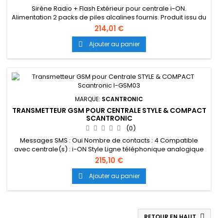
Sirène Radio + Flash Extérieur pour centrale i-ON.
Alimentation 2 packs de piles alcalines fournis. Produit issu du
circuit commercial Français
214,01 €
Ajouter au panier

MARQUE:
SCANTRONIC
TRANSMETTEUR GSM POUR CENTRALE STYLE & COMPACT
SCANTRONIC
(0)
Messages SMS : Oui Nombre de contacts : 4 Compatible
avec centrale(s) : i-ON Style Ligne téléphonique analogique
PSTN : Non Réseau mobile : GSM & SMS Produit issu du circuit
215,10 €
commercial Français
Ajouter au panier

RETOUR EN HAUT
