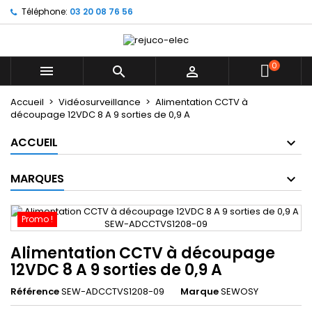
Téléphone:
03 20 08 76 56
×
×
×
Mes listes d'envies
((title))
Connexion
Vous devez être connecté pour ajouter des produits
0
((label))



à votre liste d'envies.
add_circle_outline
Créer une nouvelle liste
Accueil
Vidéosurveillance
Alimentation CCTV à
découpage 12VDC 8 A 9 sorties de 0,9 A
((cancelText))
((loginText))
((cancelText))
((createText))
ACCUEIL
MARQUES
Promo !
Alimentation CCTV à découpage
12VDC 8 A 9 sorties de 0,9 A
Référence
SEW-ADCCTVS1208-09
Marque
SEWOSY