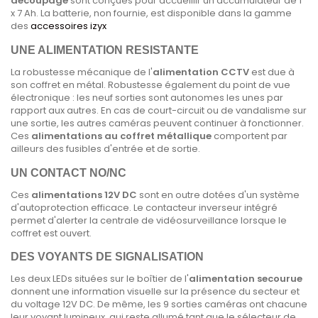
découpage
sont conçues pour accueillir un accumulateur de 1
x 7 Ah. La batterie, non fournie, est disponible dans la gamme
des
accessoires
izyx
UNE ALIMENTATION RESISTANTE
La robustesse mécanique de l'
alimentation CCTV
est due à
son coffret en métal. Robustesse également du point de vue
électronique : les neuf sorties sont autonomes les unes par
rapport aux autres. En cas de court-circuit ou de vandalisme sur
une sortie, les autres caméras peuvent continuer à fonctionner.
Ces
alimentations au coffret métallique
comportent par
ailleurs des fusibles d'entrée et de sortie.
UN CONTACT NO/NC
Ces
alimentations 12V DC
sont en outre dotées d'un système
d'autoprotection efficace. Le contacteur inverseur intégré
permet d'alerter la centrale de vidéosurveillance lorsque le
coffret est ouvert.
DES VOYANTS DE SIGNALISATION
Les deux LEDs situées sur le boîtier de l'
alimentation secourue
donnent une information visuelle sur la présence du secteur et
du voltage 12V DC. De même, les 9 sorties caméras ont chacune
leur voyant lumineux, qui reste allumé tant que le sélecteur de