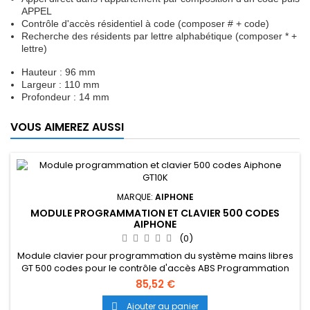
APPEL
Contrôle d'accès résidentiel à code (composer # + code)
Recherche des résidents par lettre alphabétique (composer * +
lettre)
Hauteur : 96 mm
Largeur : 110 mm
Profondeur : 14 mm
VOUS AIMEREZ AUSSI
MARQUE:
AIPHONE
MODULE PROGRAMMATION ET CLAVIER 500 CODES
AIPHONE
(0)
Module clavier pour programmation du système mains libres
GT 500 codes pour le contrôle d'accès ABS Programmation
et mise à jour du défilement des noms Appel direct dans
85,52 €
l'appartement par composition d'un code puis APPEL
Contrôle d'accès résidentiel à code (composer # + code)
Ajouter au panier
