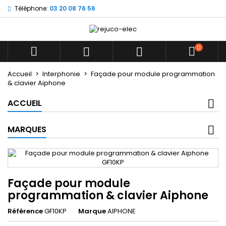
Téléphone:
03 20 08 76 56
×
×
×
Mes listes d'envies
((title))
Connexion
Vous devez être connecté pour ajouter des produits
0
((label))



à votre liste d'envies.
add_circle_outline
Créer une nouvelle liste
Accueil
Interphonie
Façade pour module programmation
& clavier Aiphone
((cancelText))
((loginText))
((cancelText))
((createText))
ACCUEIL
MARQUES
Façade pour module
programmation & clavier Aiphone
Référence
GF10KP
Marque
AIPHONE