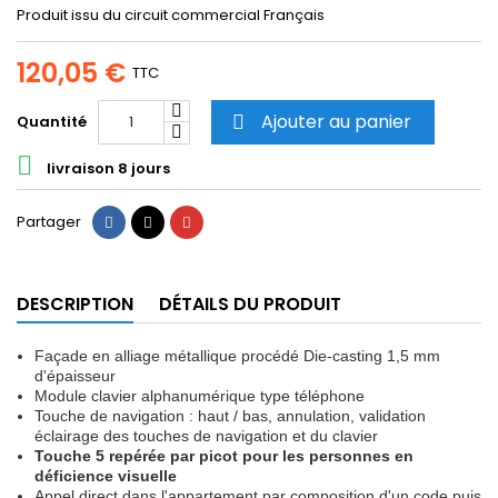
Produit issu du circuit commercial Français
120,05 €
TTC
Ajouter au panier
Quantité


livraison 8 jours
Partager
Tweet
Pinterest
Partager
DESCRIPTION
DÉTAILS DU PRODUIT
Façade en alliage métallique procédé Die-casting 1,5 mm
d'épaisseur
Module clavier alphanumérique type téléphone
Touche de navigation : haut / bas, annulation, validation
éclairage des touches de navigation et du clavier
Touche 5 repérée par picot pour les personnes en
déficience visuelle
Appel direct dans l'appartement par composition d'un code puis