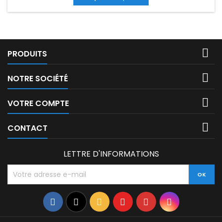
Recherche des résidents par lettre alphabétique (composer
* +...

PRODUITS

NOTRE SOCIÉTÉ

VOTRE COMPTE

CONTACT
LETTRE D'INFORMATIONS
Facebook
Twitter
Rss
YouTube
Pinterest
Instagram