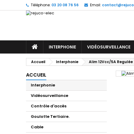
Téléphone:
03 20 08 76 56
Email:
contact@rejuco
M
(
C
Vo
((l
d'e
ACCUEIL
INTERPHONIE
VIDÉOSURVEILLANCE
Accueil
Interphonie
Alim 12Vcc/5A Regulée
ACCUEIL
Interphonie
Vidéosurveillance
Contrôle d'accès
Goulotte Tertiaire.
Cable