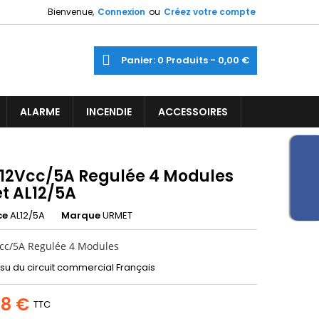
Bienvenue,
Connexion
ou
Créez votre compte
×
×
×
ercher
Panier
0
Produits -
0,00 €
ine
iste
ALARME
INCENDIE
ACCESSOIRES
)
)
 12Vcc/5A Regulée 4 Modules
t AL12/5A
ce
AL12/5A
Marque
URMET
cc/5A Regulée 4 Modules
ssu du circuit commercial Français
48 €
TTC