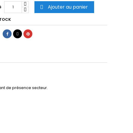
Ajouter au panier
é

STOCK
Partager
Tweet
Pinterest
oyant de présence secteur.