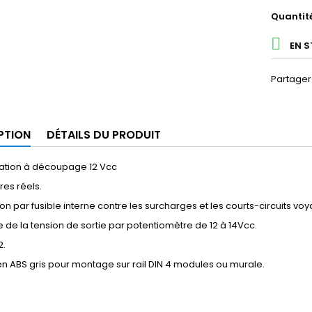
Quantit

EN 
Partager
PTION
DÉTAILS DU PRODUIT
tation à découpage 12 Vcc
es réels.
ion par fusible interne contre les surcharges et les courts-circuits v
 de la tension de sortie par potentiomètre de 12 à 14Vcc.
2.
 en ABS gris pour montage sur rail DIN 4 modules ou murale.