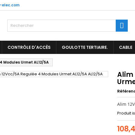
-elec.com
es listes d'envies
(title))
onnexion
Rech
us devez être connecté pour ajouter des produits à votre liste
abel))
nvies.
add_circle_outl
Créer une nouvelle l
CONTRÔLE D'ACCÈS
GOULOTTE TERTIAIRE.
CABLE
((cancelText))
((loginText)
 4 Modules Urmet AL12/5A
((cancelText))
((createText)
Alim
Urme
Référen
Alim 12V
Produit i
108,