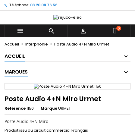
Téléphone:
03 20 08 76 56
×
×
×
Mes listes d'envies
((title))
Connexion
Vous devez être connecté pour ajouter des produits
0
((label))



à votre liste d'envies.
add_circle_outline
Créer une nouvelle liste
Accueil
Interphonie
Poste Audio 4+N Miro Urmet
((cancelText))
((loginText))
ACCUEIL
((cancelText))
((createText))
MARQUES
Poste Audio 4+N Miro Urmet
Référence
1150
Marque
URMET
Poste Audio 4+N Miro
Produit issu du circuit commercial Français