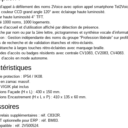
d’appel à défilement des noms 2Voice avec option appel smartphone Tel2Voi
couleur CCD grand angle 120° avec éclairage haute luminosité.
ur haute luminosité 4’’ TFT.
é 1000 noms, 1000 logements.
 d’accueil et d’utilisation affiché par détection de présence.
he par nom ou par la 1ère lettre, pictogrammes et synthèse vocale d’informat
ion : Gestion indépendante des noms du groupe “Profession libérale” sur profil
 de recherche et de validation étanches et rétro-éclairés.
 étanche à larges touches rétro-éclairées avec marquage braille.
des d’accès ou badges résidents avec centrale CV1083, CV2083, CV4083.
s d’accès en mode autonome.
téristiques
e protection : IP54 / IK08.
 en zamac massif.
 VIGIK plat inclus
ons Façade (H x L) : 430 x 150 mm.
ons Encastrement (H x L x P) : 410 x 135 x 60 mm.
soires
 relais supplémentaires : réf. C83/2R.
T optionnelle pour ERP : réf. BM83.
patible : réf. 2V500524.