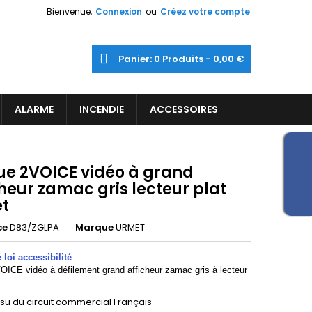
Bienvenue,
Connexion
ou
Créez votre compte
×
×
×
ercher
Panier
0
Produits -
0,00 €
ine
iste
ALARME
INCENDIE
ACCESSOIRES
)
)
ue 2VOICE vidéo à grand
heur zamac gris lecteur plat
t
ce
D83/ZGLPA
Marque
URMET
loi accessibilité
OICE vidéo à défilement grand afficheur zamac gris à lecteur
ssu du circuit commercial Français