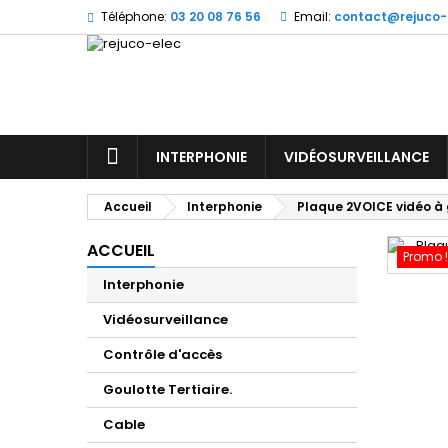
Téléphone:
03 20 08 76 56
Email:
contact@rejuco-
M
(
C
Vo
((l
d'e
ACCUEIL
INTERPHONIE
VIDÉOSURVEILLANCE
Accueil
Interphonie
Plaque 2VOICE vidéo à 
ACCUEIL
Promo !
Interphonie
Vidéosurveillance
Contrôle d'accès
Goulotte Tertiaire.
Cable