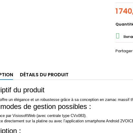
1 740
Quantit

livra
Partager
PTION
DÉTAILS DU PRODUIT
ptif du produit
 offre un élégance et un robustesse grâce à sa conception en zamac massif th
modes de gestion possibles :
nce par VisiosoftWeb (avec centrale type CVx083).
ce directement sur la platine ou avec l’application smartphone Android 2V
ption :