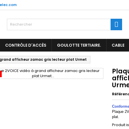
elec.com
es listes d'envies
(title))
onnexion
Rech
us devez être connecté pour ajouter des produits à votre liste
abel))
nvies.
add_circle_outl
Créer une nouvelle l
CONTRÔLE D'ACCÈS
GOULOTTE TERTIAIRE.
CABLE
((cancelText))
((loginText)
grand afficheur zamac gris lecteur plat Urmet
((cancelText))
((createText)
Plaq
affic
Urme
Référen
Conforme 
Plaque 2V
plat.
Produit i