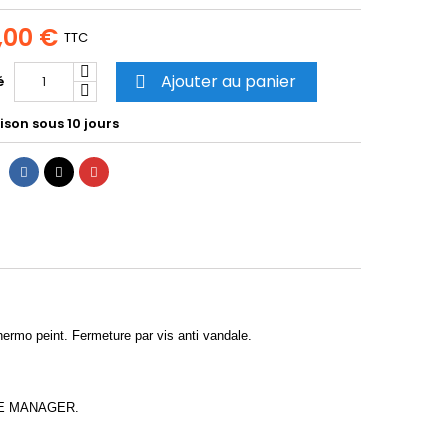
,00 €
TTC
Ajouter au panier
é

ison sous 10 jours
Partager
Tweet
Pinterest
ermo peint. Fermeture par vis anti vandale.
OICE MANAGER.