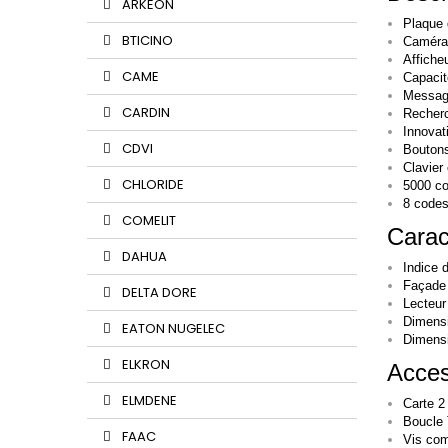
ARKEON
Plaque 
BTICINO
Caméra 
Affiche
CAME
Capacit
Message
CARDIN
Recherc
Innovat
CDVI
Boutons
Clavier
CHLORIDE
5000 co
8 code
COMELIT
Carac
DAHUA
Indice d
Façade
DELTA DORE
Lecteur
Dimensi
EATON NUGELEC
Dimensi
ELKRON
Acces
ELMDENE
Carte 2
Boucle 
FAAC
Vis com