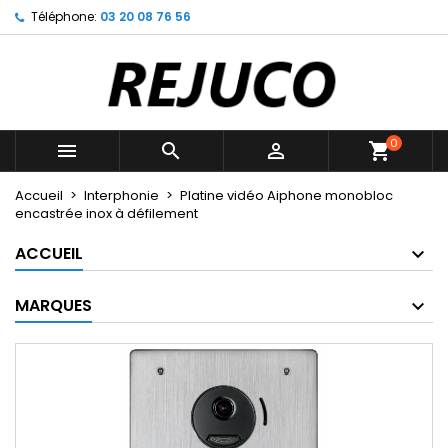
Téléphone:
03 20 08 76 56
×
×
×
Mes listes d'envies
((title))
Connexion
Vous devez être connecté pour ajouter des produits
((label))
à votre liste d'envies.
add_circle_outline
Créer une nouvelle liste
0



((cancelText))
((loginText))
Accueil
Interphonie
Platine vidéo Aiphone monobloc
((cancelText))
((createText))
encastrée inox à défilement
ACCUEIL
MARQUES