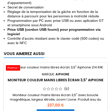
d’appartement)
Secret de conversation
Réglage de la temporisation de la gâche en fonction de la
distance à parcourir pour les personnes à motricité réduite
Programmation par PC avec prise USB ou avec aplication GT
et smartphone sous Androïd
Prise USB (cordon USB fourni) pour programmation via
logiciel
Contrôle d’accès résidant avec le clavier codé (500 codes) ou
avec le NFC
VOUS AIMEREZ AUSSI
Promo !
MARQUE:
AIPHONE
MONITEUR COULEUR MAINS LIBRES ÉCRAN 3,5" AIPHONE
(0)
Moniteur couleur mains libres écran 3,5" avec boucle
magnétique, largeur étroite, zoom 1 zone. Produit issu du
circuit commercial Français Stock 68 pièces
237,00 €