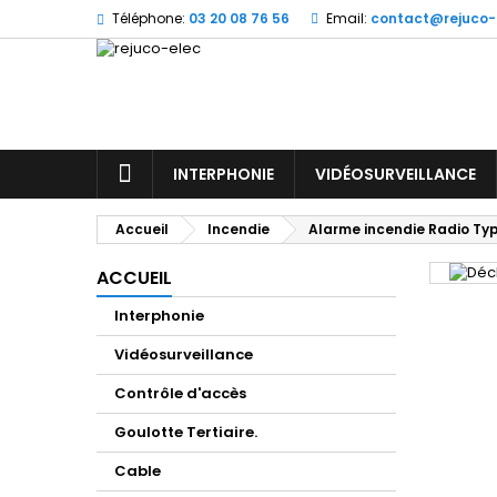
Téléphone:
03 20 08 76 56
Email:
contact@rejuco-
M
(
C
Vo
((l
d'e
ACCUEIL
INTERPHONIE
VIDÉOSURVEILLANCE
Accueil
Incendie
Alarme incendie Radio T
ACCUEIL
Interphonie
Vidéosurveillance
Contrôle d'accès
Goulotte Tertiaire.
Cable