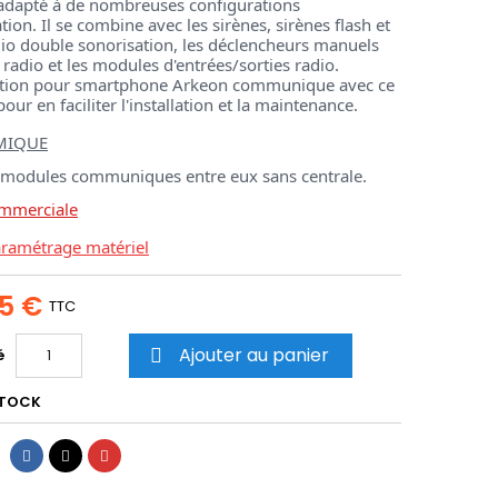
adapté à de nombreuses configurations
ation. Il se combine avec les sirènes, sirènes flash et
dio double sonorisation, les déclencheurs manuels
 radio et les modules d'entrées/sorties radio.
cation pour smartphone Arkeon communique avec ce
our en faciliter l'installation et la maintenance.
MIQUE
 modules communiques entre eux sans centrale.
ommerciale
aramétrage matériel
25 €
TTC
Ajouter au panier
é

STOCK
Partager
Tweet
Pinterest