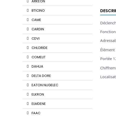
ARKEON
DESCRI
BTICINO
CAME
Déclenc
CARDIN
Fonction
CDVI
Adressab
CHLORIDE
Élément 
COMELIT
Portée 1
DAHUA
Chiffre
DELTA DORE
Localisa
EATON NUGELEC
ELKRON
ELMDENE
FAAC