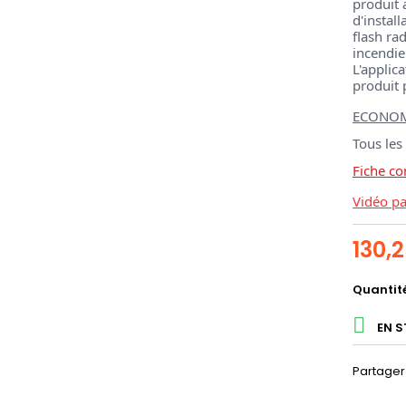
produit 
d'install
flash ra
incendie
L'appli
produit p
ECONO
Tous les
Fiche c
Vidéo p
130,
Quantit

EN 
Partager