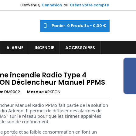
Bienvenue,
Connexion
ou
Créez votre compte
×
×
×
ercher
Panier
0
Produits -
0,00 €
ine
iste
ALARME
INCENDIE
ACCESSOIRES
)
)
me incendie Radio Type 4
ON Déclencheur Manuel PPMS
ce
DMR002
Marque
ARKEON
ncheur Manuel Radio PPMS fait partie de la solution
dio Arkeon. Il permet de diffuser des alarmes de
MS" sur le réseau pour que les sirènes appairées
t le son de confinement.
e portée et sa faible consommation en font un