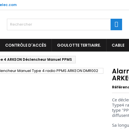
elec.com
es listes d'envies
(title))
onnexion
Rech
us devez être connecté pour ajouter des produits à votre liste
abel))
nvies.
add_circle_outl
Créer une nouvelle l
CONTRÔLE D'ACCÈS
GOULOTTE TERTIAIRE.
CABLE
((cancelText))
((loginText)
ype 4 ARKEON Déclencheur Manuel PPMS
((cancelText))
((createText)
Alar
ARKE
Référen
Ce décle
Type4 ra
type "PP
diffusen
Sa longu