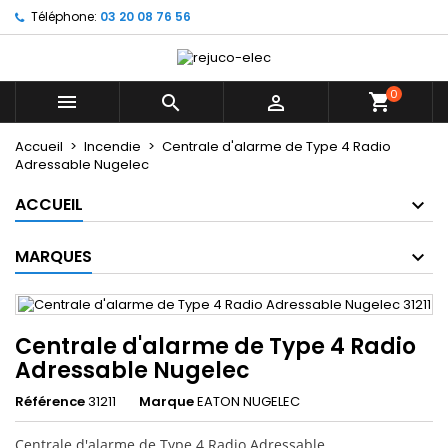
Téléphone:
03 20 08 76 56
×
×
×
Mes listes d'envies
((title))
Connexion
Vous devez être connecté pour ajouter des produits
0
((label))



à votre liste d'envies.
add_circle_outline
Créer une nouvelle liste
Accueil
Incendie
Centrale d'alarme de Type 4 Radio
Adressable Nugelec
((cancelText))
((loginText))
((cancelText))
((createText))
ACCUEIL
MARQUES
Centrale d'alarme de Type 4 Radio
Adressable Nugelec
Référence
31211
Marque
EATON NUGELEC
Centrale d'alarme de Type 4 Radio Adressable.