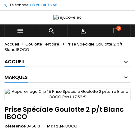
Téléphone:
03 20 08 76 56
×
×
×
Mes listes d'envies
((title))
Connexion
Vous devez être connecté pour ajouter des produits
0
((label))



à votre liste d'envies.
add_circle_outline
Créer une nouvelle liste
Accueil
Goulotte Tertiaire.
Prise Spéciale Goulotte 2 p/t
Blanc IBOCO
((cancelText))
((loginText))
((cancelText))
((createText))
ACCUEIL
MARQUES
Prise Spéciale Goulotte 2 p/t Blanc
IBOCO
Référence
B45010
Marque
IBOCO