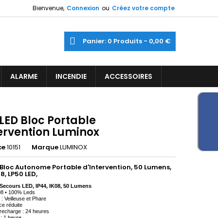
Bienvenue,
Connexion
ou
Créez votre compte
×
×
×
ercher
Panier
0
Produits -
0,00 €
ine
iste
ALARME
INCENDIE
ACCESSOIRES
)
)
LED Bloc Portable
tervention Luminox
ce
10151
Marque
LUMINOX
 Bloc Autonome Portable d'Intervention, 50 Lumens,
08, LP50 LED,
Secours
LED
,
IP44, IK08,
50 Lumens
 08 • 100% Leds
 : Veilleuse et Phare
ce réduite
recharge : 24 heures
: 1 heure