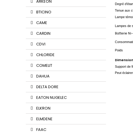
ARKEON
Degré d'
Tenue a
BTICINO
Lampe 
CAME
Lampes d
CARDIN
Batterie
Consom
CDVI
Poid
CHLORIDE
Dimensi
COMELIT
Support de f
Peut éclaire
DAHUA
DELTA DORE
EATON NUGELEC
ELKRON
ELMDENE
FAAC