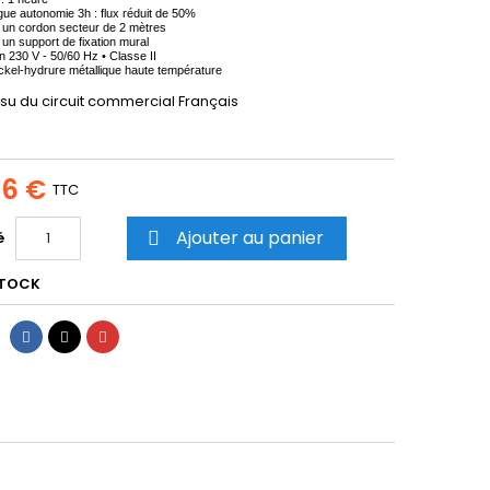
gue autonomie 3h : flux réduit de 50%
c un cordon secteur de 2 mètres
 un support de fixation mural
on 230 V - 50/60 Hz • Classe II
ickel-hydrure métallique haute température
ssu du circuit commercial Français
56 €
TTC
Ajouter au panier
é

STOCK
Partager
Tweet
Pinterest