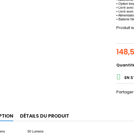
• Option lon
• Livré ave
• Livré avec
• Alimentati
• Batterie N
Produit i
148,
Quantit

EN 
Partager
PTION
DÉTAILS DU PRODUIT
 Lumens 50 Lumens