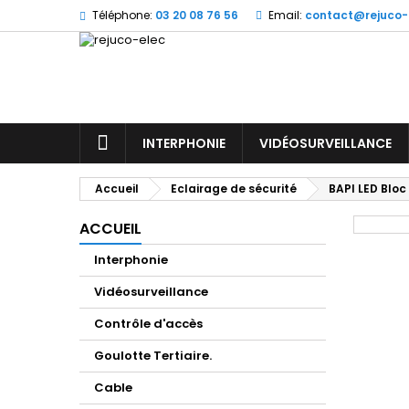
Téléphone:
03 20 08 76 56
Email:
contact@rejuco-
M
(
C
Vo
((l
d'e
ACCUEIL
INTERPHONIE
VIDÉOSURVEILLANCE
Accueil
Eclairage de sécurité
BAPI LED Bloc
ACCUEIL
Interphonie
Vidéosurveillance
Contrôle d'accès
Goulotte Tertiaire.
Cable