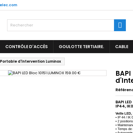
elec.com
es listes d'envies
(title))
onnexion
Rech
us devez être connecté pour ajouter des produits à votre liste
abel))
nvies.
add_circle_outl
Créer une nouvelle l
CONTRÔLE D'ACCÈS
GOULOTTE TERTIAIRE.
CABLE
((cancelText))
((loginText)
 Portable d'Intervention Luminox
((cancelText))
((createText)
BAPI 
d'In
Référen
BAPI LED
IP44, IK
Veille
LED
,
• IP 44 / IK
• 2 positions
• Maintenan
• Temps de 
• Autonomie 