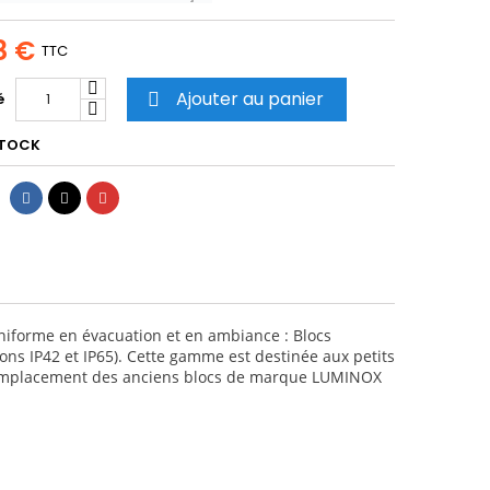
8 €
TTC
Ajouter au panier
é

STOCK
Partager
Tweet
Pinterest
iforme en évacuation et en ambiance : Blocs
ions IP42 et IP65). Cette gamme est destinée aux petits
u remplacement des anciens blocs de marque LUMINOX