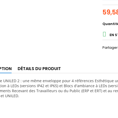
59,5
Quantit

EN 
Partager
PTION
DÉTAILS DU PRODUIT
 UNILED 2 : une même enveloppe pour 4 références Esthétique un
ion à LEDs (versions IP42 et IP65) et Blocs d'ambiance à LEDs (vers
ements Recevant des Travailleurs ou du Public (ERP et ERT) et a
 et UNILED.