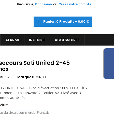
Bienvenue,
Connexion
ou
Créez votre compte
×
×
×
ercher
Panier
0
Produits -
0,00 €
ine
iste
ALARME
INCENDIE
ACCESSOIRES
)
)
secours Sati Uniled 2-45
nox
ce
16179
Marque
LUMINOX
I - UNILED 2-45 ' Bloc d'évacuation 100% LEDs. Flux
utonomie 1h ' IP42/IK07. Boitier A2. Livré avec 3
ammes adhésifs
oduit
su du circuit commercial Français