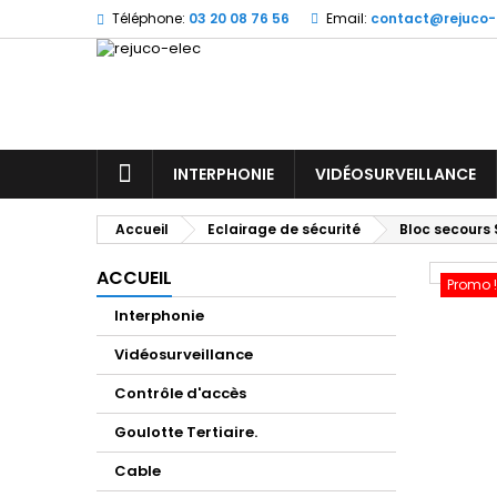
Téléphone:
03 20 08 76 56
Email:
contact@rejuco-
M
(
C
Vo
((l
d'e
ACCUEIL
INTERPHONIE
VIDÉOSURVEILLANCE
Accueil
Eclairage de sécurité
Bloc secours 
ACCUEIL
Promo !
Interphonie
Vidéosurveillance
Contrôle d'accès
Goulotte Tertiaire.
Cable