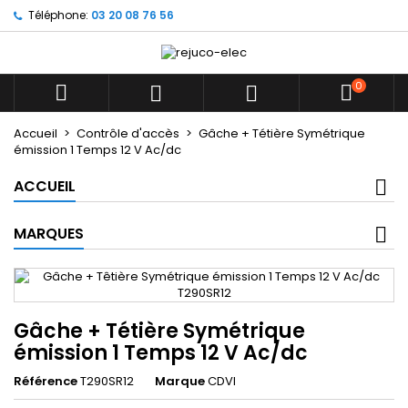
Téléphone:
03 20 08 76 56
×
×
×
Mes listes d'envies
((title))
Connexion
Vous devez être connecté pour ajouter des produits
0
((label))



à votre liste d'envies.
add_circle_outline
Créer une nouvelle liste
Accueil
Contrôle d'accès
Gâche + Tétière Symétrique
émission 1 Temps 12 V Ac/dc
((cancelText))
((loginText))
((cancelText))
((createText))
ACCUEIL
MARQUES
Gâche + Tétière Symétrique
émission 1 Temps 12 V Ac/dc
Référence
T290SR12
Marque
CDVI