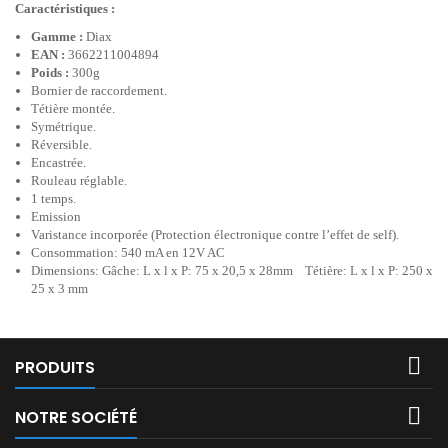
Caractéristiques :
Gamme :
Diax
EAN :
3662211004894
Poids :
300g
Bornier de raccordement.
Tétière montée.
Symétrique.
Réversible.
Encastrée.
Rouleau réglable.
1 temps.
Emission
Varistance incorporée (Protection électronique contre l’effet de self).
Consommation: 540 mA en 12V AC
Dimensions: Gâche: L x l x P: 75 x 20,5 x 28mm Tétière: L x l x P: 250 x
25 x 3 mm

PRODUITS

NOTRE SOCIÉTÉ