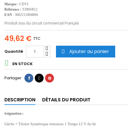
Marque :
CDVI
Référence :
T290SR12
EAN
: 3662211004894
Produit issu du circuit commercial Français
49,62 €
TTC
Ajouter au panier
Quantité


EN STOCK
Partager
Tweet
Pinterest
Partager
DESCRIPTION
DÉTAILS DU PRODUIT
ésignation :
Gâche + Tétière Symétrique émission 1 Temps 12 V Ac/dc