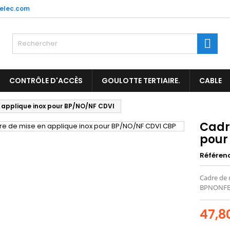
elec.com
es listes d'envies
(title))
onnexion
Rech
us devez être connecté pour ajouter des produits à votre liste
abel))
nvies.
add_circle_outl
Créer une nouvelle l
CONTRÔLE D'ACCÈS
GOULOTTE TERTIAIRE.
CABLE
((cancelText))
((loginText)
 applique inox pour BP/NO/NF CDVI
((cancelText))
((createText)
Cadr
pour
Référen
Cadre de
BPNONFE
47,8