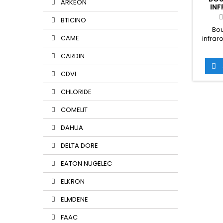
ARKEON
IN
PLAS
BTICINO
Bou
CAME
infra
brail
CARDIN
Nécessi

CDVI
CHLORIDE
COMELIT
DAHUA
DELTA DORE
EATON NUGELEC
ELKRON
ELMDENE
FAAC