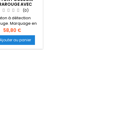
FRAROUGE AVEC
TRON INOX 38X80
(0)
CDVI
ton à détection
rouge. Marquage en
le pour mal voyant.
58,80 €
te une alimentation
12 V DC
Ajouter au panier