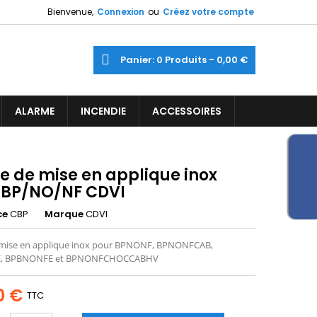
Bienvenue,
Connexion
ou
Créez votre compte
×
×
×
ercher
Panier
0
Produits -
0,00 €
ine
iste
ALARME
INCENDIE
ACCESSOIRES
)
)
e de mise en applique inox
 BP/NO/NF CDVI
ce
CBP
Marque
CDVI
 mise en applique inox pour BPNONF, BPNONFCAB,
, BPBNONFE et BPNONFCHOCCABHV
0 €
TTC