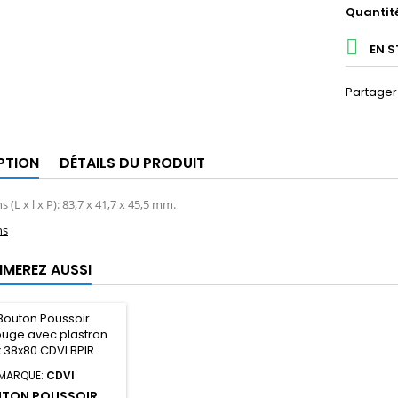
Quantit

EN 
Partager
PTION
DÉTAILS DU PRODUIT
 (L x l x P): 83,7 x 41,7 x 45,5 mm.
ns
IMEREZ AUSSI
MARQUE:
CDVI
TON POUSSOIR