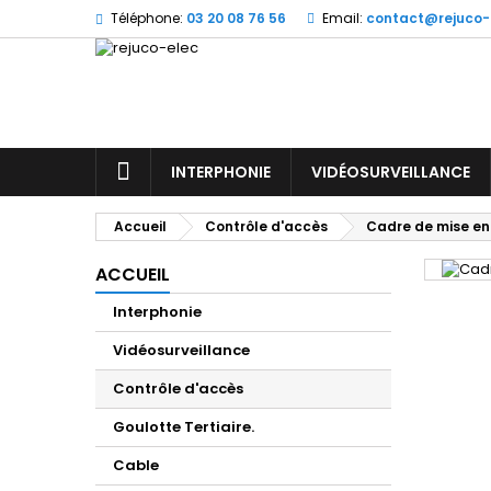
Téléphone:
03 20 08 76 56
Email:
contact@rejuco-
M
(
C
Vo
((l
d'e
ACCUEIL
INTERPHONIE
VIDÉOSURVEILLANCE
Accueil
Contrôle d'accès
Cadre de mise en
ACCUEIL
Interphonie
Vidéosurveillance
Contrôle d'accès
Goulotte Tertiaire.
Cable