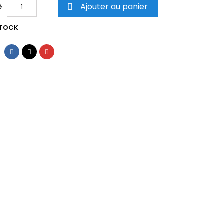
Ajouter au panier
é

STOCK
Partager
Tweet
Pinterest