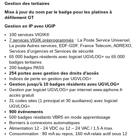
Gestion des tertiaires
Mise à jour du nom par le badge pour les platines à
défilement GT
Gestion en IP avec UGIP
100 services VIGIK®
7 services VIGIK préprogrammés
: La Poste Service Universel,
La poste Autres services, EDF-GDF, France Telecom, ADREXO,
Services d'urgences et Services de sécurité
65 000 badges résidents avec logiciel UGVLOG+ ou 65 000
badges tertiaires
200 badges PASS
254 portes avec gestion des droits d'accès
Indices de perte en gestion par UGVLOG+
Gestion jusqu'à 10 badges résidents avec UGVLOG+
Gestion par logiciel UGVLOG+ par internet www.aiphone.fr
accès gratuit
31 codes sites (1 principal et 30 auxiliaires) avec logiciel
UGVLOG+
900 événements
500 badges résidants VBR5 en mode apprentissage
Borniers à connexions automatiques
Alimentation 12 - 24 VDC ou 12 – 24 VAC / 1,5 A max.
Consommation : 80 mA au repos, 160 mA relais actif sous 12