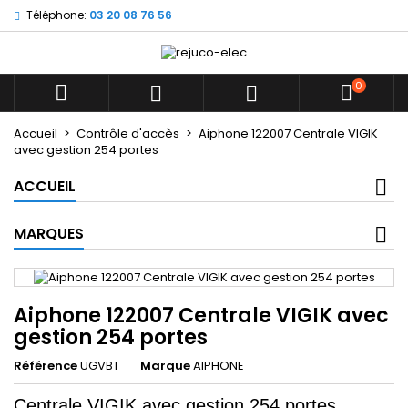
Téléphone:
03 20 08 76 56
×
×
×
Mes listes d'envies
((title))
Connexion
Vous devez être connecté pour ajouter des produits
0
((label))



à votre liste d'envies.
add_circle_outline
Créer une nouvelle liste
Accueil
Contrôle d'accès
Aiphone 122007 Centrale VIGIK
avec gestion 254 portes
((cancelText))
((loginText))
((cancelText))
((createText))
ACCUEIL
MARQUES
Aiphone 122007 Centrale VIGIK avec
gestion 254 portes
Référence
UGVBT
Marque
AIPHONE
Centrale VIGIK avec gestion 254 portes,