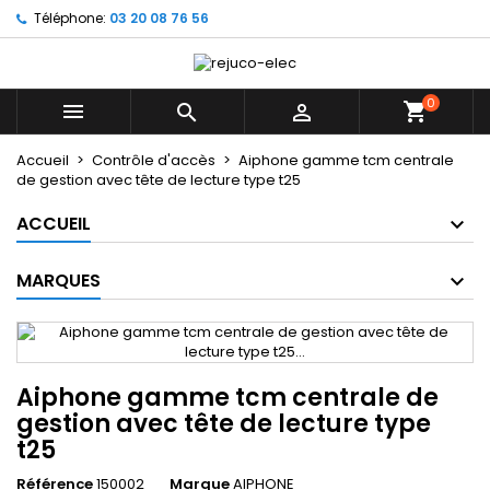
Téléphone:
03 20 08 76 56
×
×
×
Mes listes d'envies
((title))
Connexion
Vous devez être connecté pour ajouter des produits
0
((label))



à votre liste d'envies.
add_circle_outline
Créer une nouvelle liste
Accueil
Contrôle d'accès
Aiphone gamme tcm centrale
de gestion avec tête de lecture type t25
((cancelText))
((loginText))
((cancelText))
((createText))
ACCUEIL
MARQUES
Aiphone gamme tcm centrale de
gestion avec tête de lecture type
t25
Référence
150002
Marque
AIPHONE