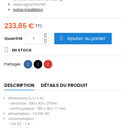
relais/signal NO/NF
notice installation
233,85 €
TTC
Ajouter au panier
Quantité


EN STOCK
Partager
Tweet
Pinterest
Partager
DESCRIPTION
DÉTAILS DU PRODUIT
dimensions (L x l x P) :
- ventouse : 500 x 43 x 27mm
- contre-plaque : 185 x 38 x 11 mm
alimentation : 12/24V DC
consommation :
- 12V DC : 1 A