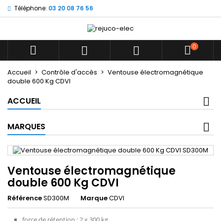
Téléphone:
03 20 08 76 56
×
×
×
Mes listes d'envies
((title))
Connexion
Vous devez être connecté pour ajouter des produits
0
((label))



à votre liste d'envies.
add_circle_outline
Créer une nouvelle liste
Accueil
Contrôle d'accès
Ventouse électromagnétique
double 600 Kg CDVI
((cancelText))
((loginText))
((cancelText))
((createText))
ACCUEIL
MARQUES
Ventouse électromagnétique
double 600 Kg CDVI
Référence
SD300M
Marque
CDVI
force de rétention : 2 x 300 kg