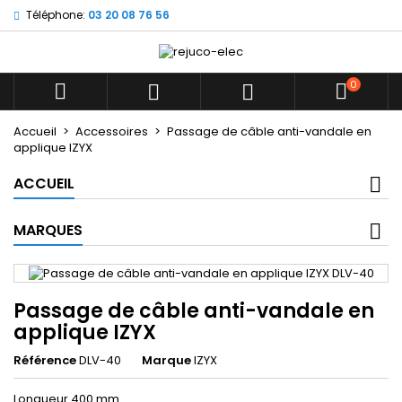
Téléphone:
03 20 08 76 56
×
×
×
Mes listes d'envies
((title))
Connexion
Vous devez être connecté pour ajouter des produits
0
((label))



à votre liste d'envies.
add_circle_outline
Créer une nouvelle liste
Accueil
Accessoires
Passage de câble anti-vandale en
applique IZYX
((cancelText))
((loginText))
((cancelText))
((createText))
ACCUEIL
MARQUES
Passage de câble anti-vandale en
applique IZYX
Référence
DLV-40
Marque
IZYX
Longueur 400 mm.