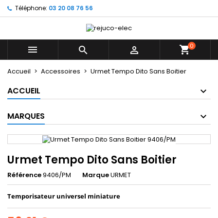
Téléphone:
03 20 08 76 56
×
×
×
Mes listes d'envies
((title))
Connexion
Vous devez être connecté pour ajouter des produits
0
((label))



à votre liste d'envies.
add_circle_outline
Créer une nouvelle liste
Accueil
Accessoires
Urmet Tempo Dito Sans Boitier
((cancelText))
((loginText))
ACCUEIL
((cancelText))
((createText))
MARQUES
Urmet Tempo Dito Sans Boitier
Référence
9406/PM
Marque
URMET
Temporisateur universel miniature