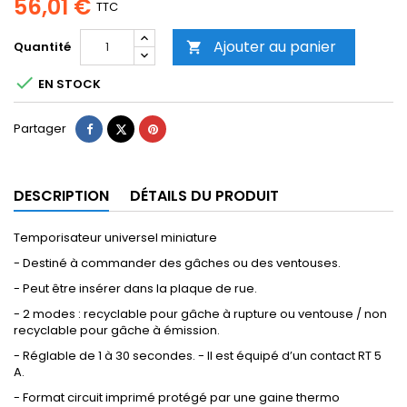
56,01 €
TTC
Ajouter au panier
Quantité


EN STOCK
Partager
Tweet
Pinterest
Partager
DESCRIPTION
DÉTAILS DU PRODUIT
Temporisateur universel miniature
- Destiné à commander des gâches ou des ventouses.
- Peut être insérer dans la plaque de rue.
- 2 modes : recyclable pour gâche à rupture ou ventouse / non
recyclable pour gâche à émission.
- Réglable de 1 à 30 secondes. - Il est équipé d’un contact RT 5
A.
- Format circuit imprimé protégé par une gaine thermo